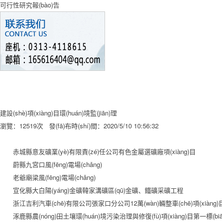
可行性研究報(bào)告
建設(shè)項(xiàng)目環(huán)境監(jiān)理
瀏覽：12519
次
發(fā)布時(shí)間：2020/5/10 10:56:32
赤城縣意友礦業(yè)有限責(zé)任公司有色金屬選礦廠項(xiàng)目
蔚縣九宮口風(fēng)電場(chǎng)
老爺廟梁風(fēng)電場(chǎng)
宣化縣大白陽(yáng)金礦韓家溝礦區(qū)金礦、鐵礦采礦工程
浙江吉利汽車(chē)有限公司張家口分公司12萬(wàn)輛整車(chē)項(xiàng)
涿鹿縣農(nóng)田土壤環(huán)境污染治理與修復(fù)項(xiàng)目第一標(biā